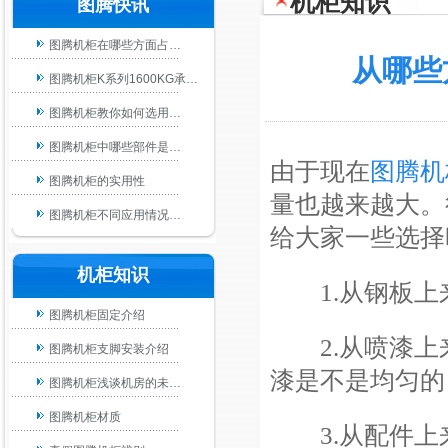
机柜知识
图腾快讯
图腾机柜在哪些方面占…
从哪些
图腾机柜K系列1600KG承…
图腾机柜教你如何选用…
图腾机柜中哪些部件是…
由于现在
图腾机
图腾机柜的实用性
量也越来越大。
图腾机柜不同应用情况…
给大家一些选择
图腾机柜也可以定制非…
机柜知识
配电机柜种类及其作用…
1.
从钢板上
图腾机柜固定介绍
图腾机柜销售人员要提…
2.
从喷漆上
图腾机柜支脚安装介绍
好的机房要做到哪些保…
漆是不是均匀的
图腾机柜浅谈机房的未…
炎热的夏季图腾机柜散…
图腾机柜材质
四川图腾机柜|成都图腾…
3.
从配件上