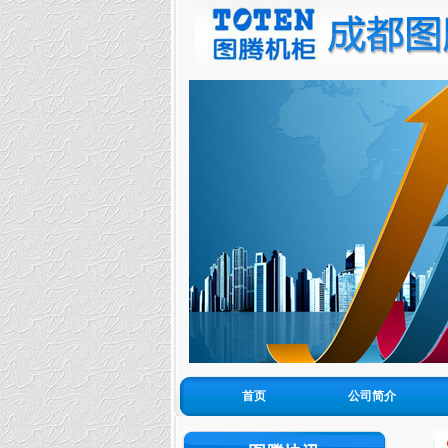
图腾机柜在哪些方面占…
首页
公司简介
图腾机柜K系列1600KG承…