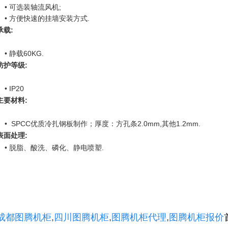
• 可选装轴流风机;
• 方便快速的挂墙安装方式.
承载:
• 静载60KG.
防护等级:
• IP20
主要材料:
• SPCC优质冷扎钢板制作；厚度：方孔条2.0mm,其他1.2mm.
表面处理:
• 脱脂、酸洗、磷化、静电喷塑.
成都图腾机柜
,
四川图腾机柜
,
图腾机柜代理
,
图腾机柜报价