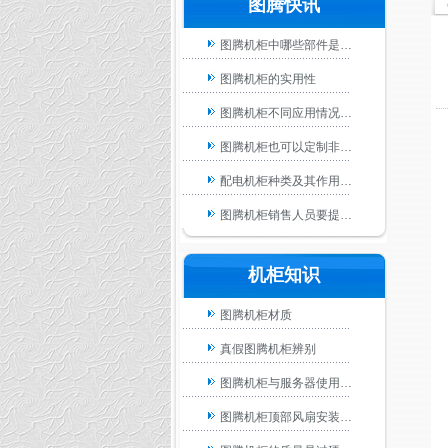
图腾快讯
图腾机柜教你如何选用…
图腾机柜中哪些部件是…
图腾机柜的实用性
图腾机柜不同应用情况…
图腾机柜也可以定制非…
配电机柜种类及其作用…
图腾机柜固定介绍
图腾机柜销售人员要提…
图腾机柜支脚安装介绍
好的机房要做到哪些保…
机柜知识
图腾机柜浅谈机房的未…
炎热的夏季图腾机柜散…
图腾机柜材质
四川图腾机柜|成都图腾…
真假图腾机柜辨别
图腾机柜与服务器使用…
图腾机柜顶部风扇安装…